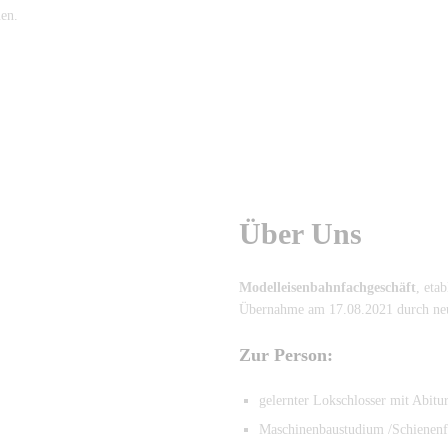
uen.
Über Uns
Modelleisenbahnfachgeschäft
, eta
Übernahme am 17.08.2021 durch neu
Zur Person:
gelernter Lokschlosser mit Abitu
Maschinenbaustudium /Schienenf