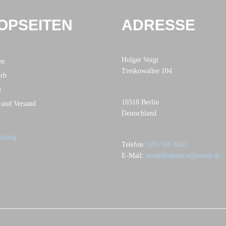
OPSEITEN
ADRESSE
Holger Voigt
en
Treskowallee 104
rb
e
10318 Berlin
 und Versand
Deutschland
Telefon:
030-508 3041
E-Mail:
modellbahnbox@email.de