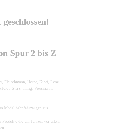
t geschlossen!
n Spur 2 bis Z
r, Fleischmann, Herpa, Kibri, Lenz,
eldt, Stärz, Tillig, Viessmann,
en Modellbahnfahrzeugen aus.
r Produkte die wir führen, vor allem
uen.