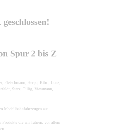
t geschlossen!
n Spur 2 bis Z
r, Fleischmann, Herpa, Kibri, Lenz,
eldt, Stärz, Tillig, Viessmann,
en Modellbahnfahrzeugen aus.
r Produkte die wir führen, vor allem
uen.