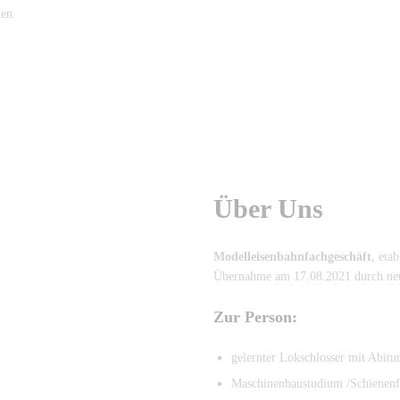
uen.
Über Uns
Modelleisenbahnfachgeschäft
, eta
Übernahme am 17.08.2021 durch neu
Zur Person:
gelernter Lokschlosser mit Abitu
Maschinenbaustudium /Schienenf