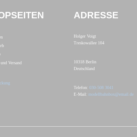
OPSEITEN
ADRESSE
Holger Voigt
en
Treskowallee 104
rb
e
10318 Berlin
 und Versand
Deutschland
Telefon:
030-508 3041
E-Mail:
modellbahnbox@email.de