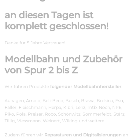
an diesen Tagen ist
komplett geschlossen!
Danke für 5 Jahre Vertrauen!
Modellbahn und Zubehör
von Spur 2 bis Z
Wir führen Produkte
folgender Modellbahnhersteller
:
Auhagen, Arnold, Beli-Beco, Busch, Brawa, Brekina, Esu,
Faller, Fleischmann, Herpa, Kibri, Lenz, mtb, Noch, NPE,
Piko, Pola, Preiser, Roco, Schönwitz, Sommerfeldt, Stärz,
Tillig, Viessmann, Weinert, Wiking und weitere.
Zudem führen wir
Reparaturen und Digitalisierungen
an