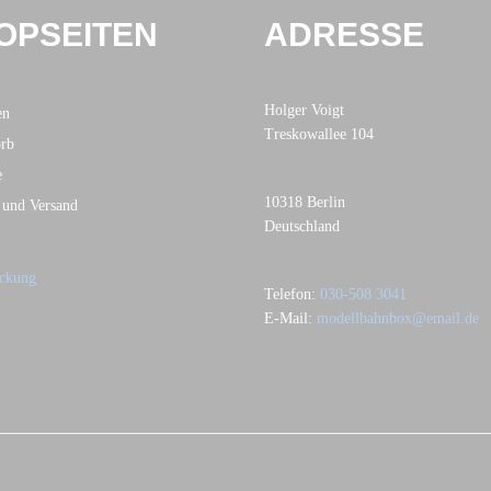
OPSEITEN
ADRESSE
Holger Voigt
en
Treskowallee 104
rb
e
10318 Berlin
 und Versand
Deutschland
Telefon:
030-508 3041
E-Mail:
modellbahnbox@email.de